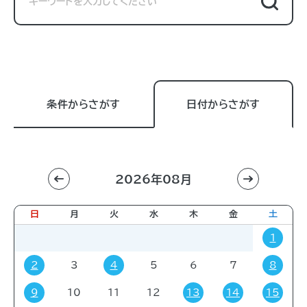
条件からさがす
日付からさがす
2026年08月
利用目的
すべて
進学相談会
講習会
講演会
日
月
火
水
木
金
土
展示販売会
就職関連
子育て
学会・会議
1
販売会
展示会
イベント
コミック・ゲーム
2
3
4
5
6
7
8
その他
9
10
11
12
13
14
15