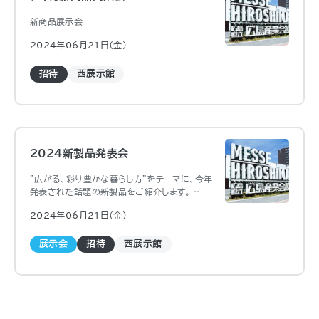
新商品展示会
2024年06月21日（金)
招待
西展示館
2024新製品発表会
”広がる、彩り豊かな暮らし方”をテーマに、今年
発表された話題の新製品をご紹介します。
新しい価値観や多様化するニーズに対応す
2024年06月21日（金)
る、”窓まわり・間仕切製品から暮らしを豊かに広
げる”タチカワブラインド製品をご提案します。
展示会
招待
西展示館