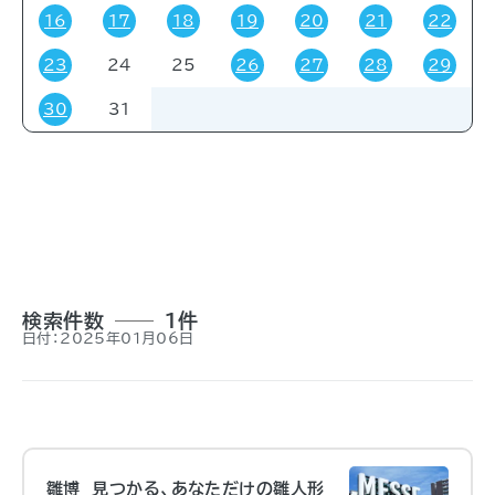
16
17
18
19
20
21
22
23
24
25
26
27
28
29
対象者
30
31
すべて
受験・受講者
その他
関係者
一般
事前申し込み
招待
検索件数
1件
日付：2025年01月06日
雛博 見つかる、あなただけの雛人形