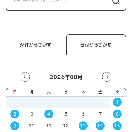
条件からさがす
日付からさがす
2026年08月
利用目的
すべて
進学相談会
講習会
講演会
日
月
火
水
木
金
土
展示販売会
就職関連
子育て
学会・会議
1
販売会
展示会
イベント
コミック・ゲーム
2
3
4
5
6
7
8
その他
9
10
11
12
13
14
15