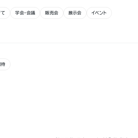
育て
学会・会議
販売会
展示会
イベント
招待