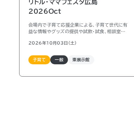
リトル・ママフェスタ広島
2026Oct
会場内で子育て応援企業による、子育て世代に有
益な情報やグッズの提供や試飲・試食、相談室や
アンケートを実施します。
2026年10月03日（土)
その他、ベビーマッサージなどの親子向け講座や、
ハイハイレース、おひるねアート撮影会、歌のステー
ジ、スタンプラリー抽選会などのファミリーで楽し
子育て
一般
東展示館
めるイベントです。