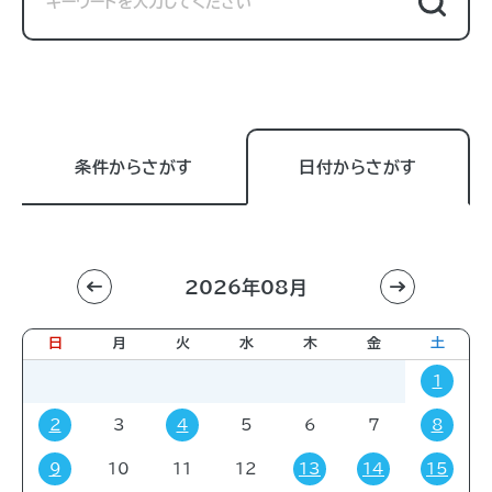
条件からさがす
日付からさがす
2026年08月
利用目的
すべて
進学相談会
講習会
講演会
日
月
火
水
木
金
土
展示販売会
就職関連
子育て
学会・会議
1
販売会
展示会
イベント
コミック・ゲーム
2
3
4
5
6
7
8
その他
9
10
11
12
13
14
15