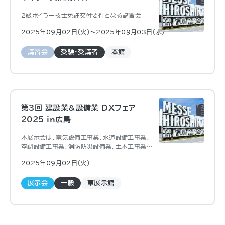
2級ボイラー技士免許交付要件となる講習会
2025年09月02日（火)〜2025年09月03日（水)
講習会
受験・受講者
本館
第3回 建設業&設備業 DXフェア
2025 in広島
本展示会は、電気設備工事業、水道設備工事業、
空調設備工事業、消防防災設備業、土木工事業、
建築業などの設備業＆建設業の方を対象とした
2025年09月02日（火)
展示会です。建設業における残業規制への対応
や働き方改革の推進など、業務の在り方そのもの
を見直す必要がある中で、DXへの取り組みが重
展示会
一般
東展示館
要なキーワードとなっています。本展示会では、
業務の効率化を支援するさまざまなDXソリュー
ションの展示に加え、最新の情報を学べるセミナ
ーコンテンツもご用意しております。皆様の業務