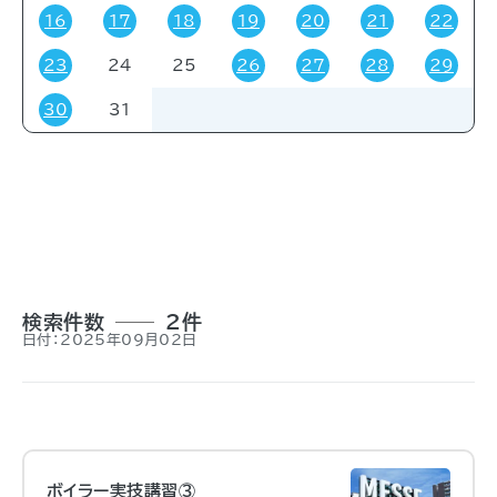
16
17
18
19
20
21
22
23
24
25
26
27
28
29
対象者
30
31
すべて
受験・受講者
その他
関係者
一般
事前申し込み
招待
検索件数
2件
日付：2025年09月02日
ボイラー実技講習③