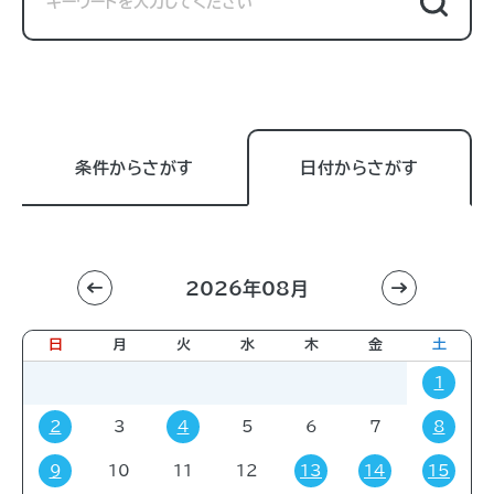
条件からさがす
日付からさがす
2026年08月
利用目的
すべて
進学相談会
講習会
講演会
日
月
火
水
木
金
土
展示販売会
就職関連
子育て
学会・会議
1
販売会
展示会
イベント
コミック・ゲーム
2
3
4
5
6
7
8
その他
9
10
11
12
13
14
15