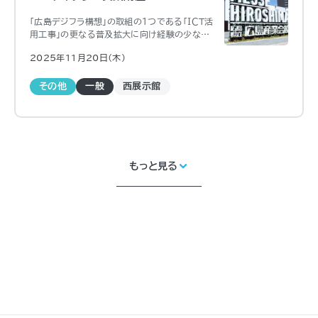
「広島デジフラ構想」の取組の１つである「ＩＣＴ活
用工事」の更なる普及拡大に向け経験の少ない
建設事業者などを対象とした「ＩＣＴチャレンジ実
2025年11月20日（木)
践講座」、「ＩＣＴステップアップ実践講座」を県内３
箇所で計９回開催する。
その他
一般
西展示館
もっと見る