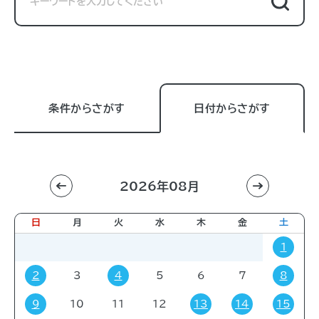
条件からさがす
日付からさがす
2026年08月
利用目的
すべて
進学相談会
講習会
講演会
日
月
火
水
木
金
土
展示販売会
就職関連
子育て
学会・会議
1
販売会
展示会
イベント
コミック・ゲーム
2
3
4
5
6
7
8
その他
9
10
11
12
13
14
15