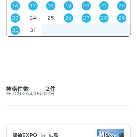
16
17
18
19
20
21
22
23
24
25
26
27
28
29
対象者
30
31
すべて
受験・受講者
その他
関係者
一般
事前申し込み
招待
検索件数
2件
日付：2026年05月02日
振袖EXPO in 広島