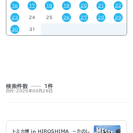
16
17
18
19
20
21
22
23
24
25
26
27
28
29
対象者
30
31
すべて
受験・受講者
その他
関係者
一般
事前申し込み
招待
検索件数
1件
日付：2025年08月26日
トミカ博 in HIROSHIMA ～たのし