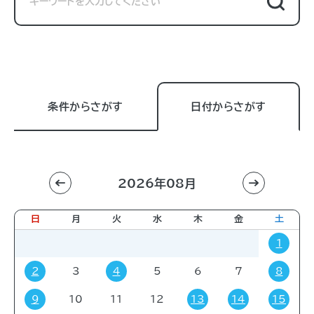
条件からさがす
日付からさがす
2026年08月
利用目的
すべて
進学相談会
講習会
講演会
日
月
火
水
木
金
土
展示販売会
就職関連
子育て
学会・会議
1
販売会
展示会
イベント
コミック・ゲーム
2
3
4
5
6
7
8
その他
9
10
11
12
13
14
15