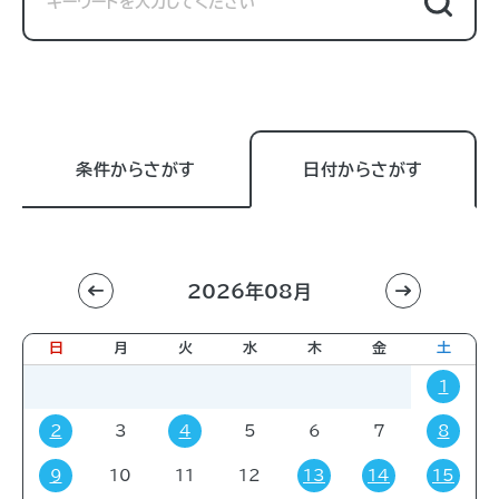
条件からさがす
日付からさがす
2026年08月
利用目的
すべて
進学相談会
講習会
講演会
日
月
火
水
木
金
土
展示販売会
就職関連
子育て
学会・会議
1
販売会
展示会
イベント
コミック・ゲーム
2
3
4
5
6
7
8
その他
9
10
11
12
13
14
15