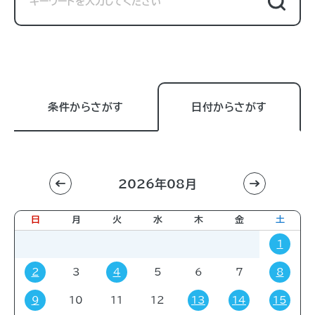
条件からさがす
日付からさがす
2026年08月
利用目的
すべて
進学相談会
講習会
講演会
日
月
火
水
木
金
土
展示販売会
就職関連
子育て
学会・会議
1
販売会
展示会
イベント
コミック・ゲーム
2
3
4
5
6
7
8
その他
9
10
11
12
13
14
15