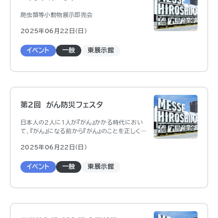
爬虫類等小動物展示即売会
2025年06月22日（日)
イベント
一般
東展示館
第2回 がん防災フェスタ
日本人の2人に1人が『がん』かかる時代におい
て、『がん』になる前から『がん』のことを正しく知
って備える『がん防災』の普及啓発を目的とする。
2025年06月22日（日)
３つの備え『予防・早期発見/早期治療・がんにな
っても自分らしく生きる』を伝えるためのステー
ジとブース
イベント
一般
東展示館