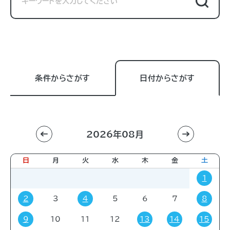
条件からさがす
日付からさがす
2026年08月
利用目的
すべて
進学相談会
講習会
講演会
日
月
火
水
木
金
土
展示販売会
就職関連
子育て
学会・会議
1
販売会
展示会
イベント
コミック・ゲーム
2
3
4
5
6
7
8
その他
9
10
11
12
13
14
15