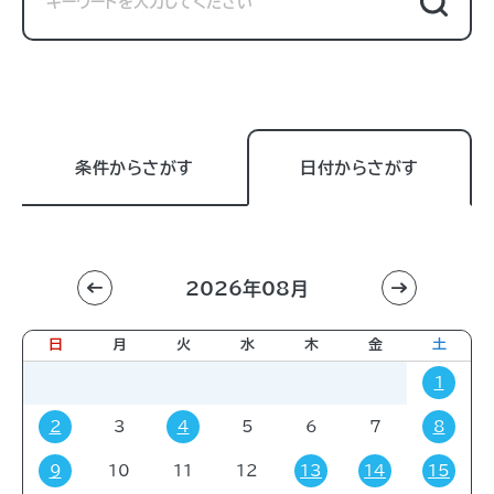
条件からさがす
日付からさがす
2026年08月
利用目的
すべて
進学相談会
講習会
講演会
日
月
火
水
木
金
土
展示販売会
就職関連
子育て
学会・会議
1
販売会
展示会
イベント
コミック・ゲーム
2
3
4
5
6
7
8
その他
9
10
11
12
13
14
15