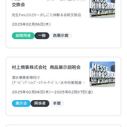
交換会
先生Fes2025～おしごと体験＆名刺交換会
2025年02月06日（木)
就職関連
一般
西展示館
村上商事株式会社 商品展示説明会
潜水事業者様向け
（ﾀﾞｲﾋﾞﾝｸﾞｼｮｯﾌﾟ・ｽｸｰﾙ・ｻｰﾋﾞｽ／水中作業関連事
業等）
2025年02月06日（木)〜2025年02月07日（金)
ダイビング用品・アクセサリーの商品展示説明会
展示会
関係者
本館