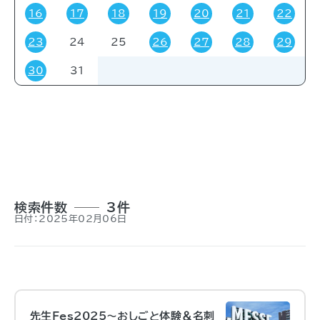
16
17
18
19
20
21
22
23
24
25
26
27
28
29
対象者
30
31
すべて
受験・受講者
その他
関係者
一般
事前申し込み
招待
検索件数
3件
日付：2025年02月06日
先生Fes2025～おしごと体験＆名刺