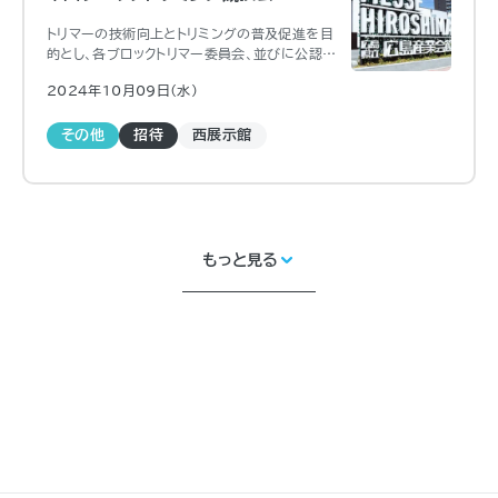
トリマーの技術向上とトリミングの普及促進を目
的とし、各ブロックトリマー委員会、並びに公認ト
リマー養成機関によって開催される、年１回の本
2024年10月09日（水)
部競技大会の地区予選として開催
その他
招待
西展示館
もっと見る