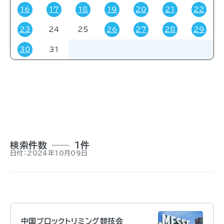
16
17
18
19
20
21
22
23
24
25
26
27
28
29
対象者
30
31
すべて
受験・受講者
その他
関係者
一般
事前申し込み
招待
検索件数
1件
日付：2024年10月09日
中国ブロックトリミング競技会