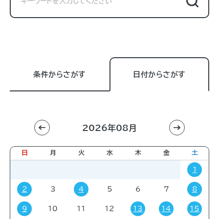
条件からさがす
日付からさがす
2026年08月
利用目的
すべて
進学相談会
講習会
講演会
日
月
火
水
木
金
土
展示販売会
就職関連
子育て
学会・会議
1
販売会
展示会
イベント
コミック・ゲーム
2
3
4
5
6
7
8
その他
9
10
11
12
13
14
15