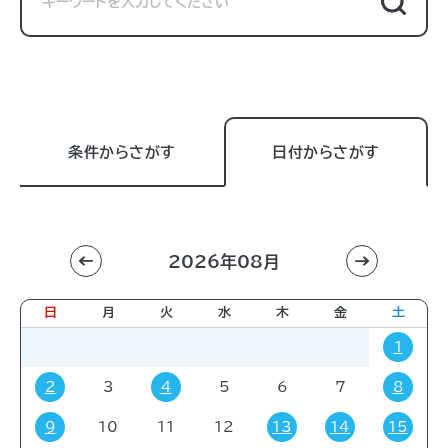
条件からさがす
日付からさがす
2026年08月
利用目的
すべて
進学相談会
講習会
講演会
日
月
火
水
木
金
土
展示販売会
就職関連
子育て
学会・会議
1
販売会
展示会
イベント
コミック・ゲーム
2
3
4
5
6
7
8
その他
9
10
11
12
13
14
15