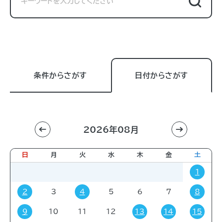
条件からさがす
日付からさがす
2026年08月
利用目的
すべて
進学相談会
講習会
講演会
日
月
火
水
木
金
土
展示販売会
就職関連
子育て
学会・会議
1
販売会
展示会
イベント
コミック・ゲーム
2
3
4
5
6
7
8
その他
9
10
11
12
13
14
15