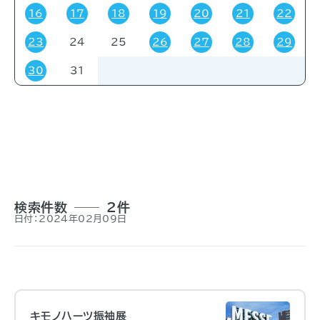
16
17
18
19
20
21
22
23
24
25
26
27
28
29
対象者
30
31
すべて
受験・受講者
その他
関係者
一般
事前申し込み
招待
検索件数
2件
日付：2024年02月09日
キモノハーツ振袖展