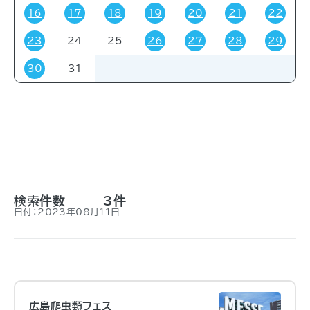
16
17
18
19
20
21
22
23
24
25
26
27
28
29
対象者
30
31
すべて
受験・受講者
その他
関係者
一般
事前申し込み
招待
検索件数
3件
日付：2023年08月11日
広島爬虫類フェス