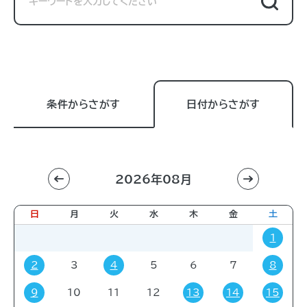
条件からさがす
日付からさがす
2026年08月
利用目的
すべて
進学相談会
講習会
講演会
日
月
火
水
木
金
土
展示販売会
就職関連
子育て
学会・会議
1
販売会
展示会
イベント
コミック・ゲーム
2
3
4
5
6
7
8
その他
9
10
11
12
13
14
15