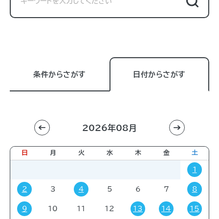
条件からさがす
日付からさがす
2026年08月
利用目的
すべて
進学相談会
講習会
講演会
日
月
火
水
木
金
土
展示販売会
就職関連
子育て
学会・会議
1
販売会
展示会
イベント
コミック・ゲーム
2
3
4
5
6
7
8
その他
9
10
11
12
13
14
15