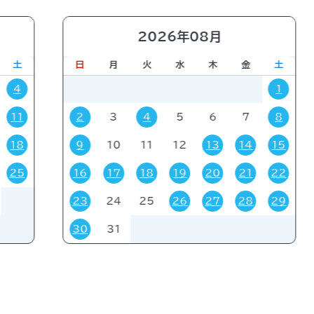
講習会
講演会
展示販売会
就職関連
子育て
学
2026年08月
他
土
日
月
火
水
木
金
土
4
1
11
2
3
4
5
6
7
8
18
9
10
11
12
13
14
15
講者
その他
関係者
一般
事前申し込み
招待
25
16
17
18
19
20
21
22
23
24
25
26
27
28
29
30
31