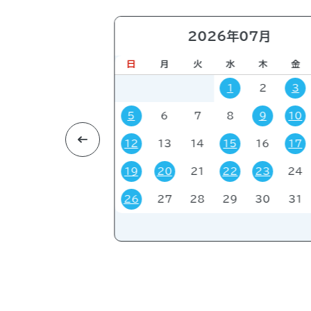
すべて
進学相談会
6月
2026年07月
利用目的
コミック・ゲーム
その
木
金
土
日
月
火
水
木
金
4
5
6
1
2
3
11
12
13
5
6
7
8
9
10
18
19
20
12
13
14
15
16
17
対象者
すべて
受験・受
25
26
27
19
20
21
22
23
24
26
27
28
29
30
31