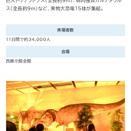
巨大トリケラトプス（全長約9ｍ）、弱肉強食カルノタウル
ス（全長約9ｍ）など、実物大恐竜15体が集結。
来場者数
11日間で約34,000人
会場
西展示館全館