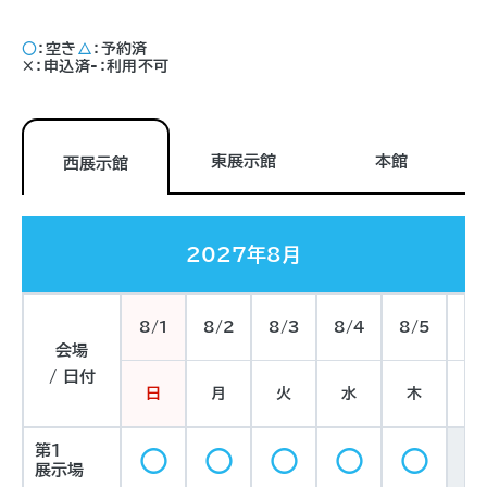
○
：空き
△
：予約済
×
：申込済
-
：利用不可
東展示館
本館
西展示館
2027年8月
8/1
8/2
8/3
8/4
8/5
8/
会場
/ 日付
日
月
火
水
木
金
第1
○
○
○
○
○
展示場