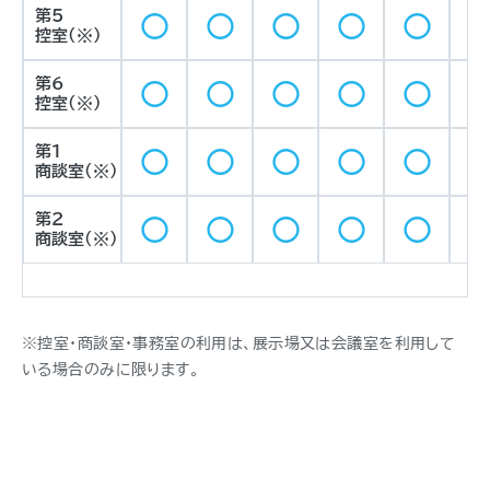
第5
○
○
○
○
○
控室（※）
第6
○
○
○
○
○
控室（※）
第1
○
○
○
○
○
商談室（※）
第2
○
○
○
○
○
商談室（※）
※控室・商談室・事務室の利用は、展示場又は会議室を利用して
いる場合のみに限ります。