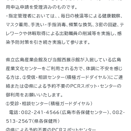
用申込申請を受理済みのものです。
・指定管理者においては、、毎日の検温等による健康観察、
マスク着用、手洗い・手指消毒、頻繁な換気、3密の回避、テ
レワークや休暇取得による出勤職員の削減等を実施し、感
染予防対策を引き続き実施して参ります。
県立広島産業会館及び当館西展示館が入居している広島
産業文化センターをご利用される方で、体調に不安を感じ
る方は、➀受信・相談センター(積極ガードダイヤル)にご連
絡または⓶県による予約不要のPCRスポット・センターの
御利用をお願いいたします。
➀受診・相談センター(積極ガードダイヤル)
電話：082-241-4566(広島市各保健センター)、082-
513-2567(県各保健所)
⓶県による予約不要のPCRスポットセンター