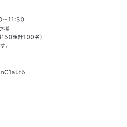
0～11:30
展示場
：50組計100名）
す。
。
PnC1aLf6