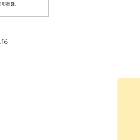
Lf6
館