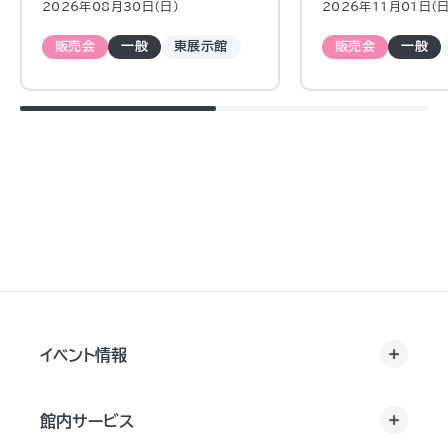
2026年08月30日（日)
2026年11月01日（日
ッチンカーもあるので、観るだけでも一
日楽しめます。
販売会
一般
東展示館
販売会
一般
イベント情報
館内サービス