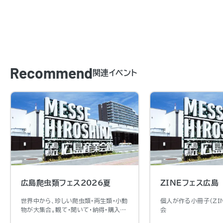
Recommend
関連イベント
広島爬虫類フェス2026夏
ZINEフェス広島
世界中から、珍しい爬虫類・両生類・小動
個人が作る小冊子（ZI
物が大集合。観て・聞いて・納得・購入出
会
来るイベントです。ふれあい動物園やキ