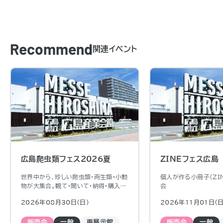
Recommend
関連イベント
広島爬虫類フェス2026夏
ZINEフェス広島
世界中から、珍しい爬虫類・両生類・小動
個人が作る小冊子（ZI
物が大集合。観て・聞いて・納得・購入出
会
来るイベントです。ふれあい動物園やキ
2026年08月30日（日)
2026年11月01日（日
ッチンカーもあるので、観るだけでも一
日楽しめます。
販売会
一般
東展示館
販売会
一般