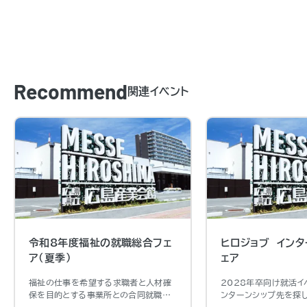
Recommend
関連イベント
令和8年度福祉の就職総合フェ
ヒロジョブ インタ
ア（夏季）
ェア
福祉の仕事を希望する求職者と人材確
2028年卒向け就活イ
保を目的とする事業所との合同就職説
ンターンシップ先を探