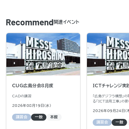
Recommend
関連イベント
CUG広島分会8月度
ICTチャレンジ実
CADの講習
「広島デジフラ構想」
る「ICT活用工事」の
2026年08月19日（水)
向け経験の少ない建設
2026年09月24日（
象とした「ICTチャレン
「ICTステップアップ
講習会
一般
本館
か所で計6回開催する
講習会
一般