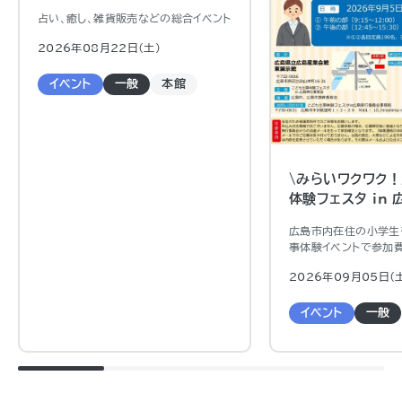
占い、癒し、雑貨販売などの総合イベント
2026年08月22日（土)
イベント
一般
本館
\みらいワクワク！
体験フェスタ in 
広島市内在住の小学生
事体験イベントで参加
約制で応募多数の場合
申込は添付のチラシの
2026年09月05日（
す。
取って申し込みくださ
イベント
一般