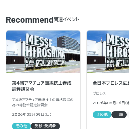
Recommend
関連イベント
第4級アマチュア無線技士養成
全日本プロレス広
課程講習会
プロレス
第４級アマチュア無線技士の資格取得の
2026年08月26日（
為の総務省認定講習会
2026年08月09日（日)
その他
一般
その他
受験・受講者