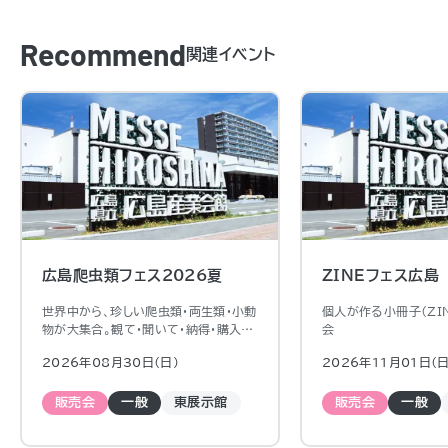
Recommend
関連イベント
広島爬虫類フェス2026夏
ZINEフェス広島
世界中から、珍しい爬虫類・両生類・小動
個人が作る小冊子（ZI
物が大集合。観て・聞いて・納得・購入出
会
来るイベントです。ふれあい動物園やキ
2026年08月30日（日)
2026年11月01日（日
ッチンカーもあるので、観るだけでも一
日楽しめます。
販売会
一般
東展示館
販売会
一般